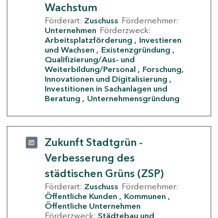
Wachstum
Förderart:
Zuschuss
Fördernehmer:
Unternehmen
Förderzweck:
Arbeitsplatzförderung
Investieren
und Wachsen
Existenzgründung
Qualifizierung/Aus- und
Weiterbildung/Personal
Forschung,
Innovationen und Digitalisierung
Investitionen in Sachanlagen und
Beratung
Unternehmensgründung
Zukunft Stadtgrün -
Verbesserung des
städtischen Grüns (ZSP)
Förderart:
Zuschuss
Fördernehmer:
Öffentliche Kunden
Kommunen
Öffentliche Unternehmen
Förderzweck:
Städtebau und