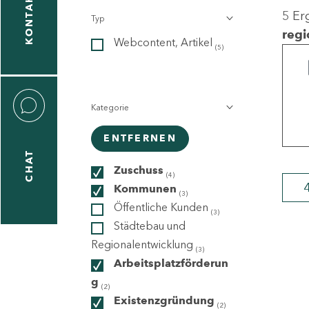
KONTAKT
5 Er
Typ
gen
regi
Webcontent, Artikel
n
(5)
Kategorie
ENTFERNEN
CHAT
icecenter
Zuschuss
(4)
Kommunen
(3)
Öffentliche Kunden
(3)
taktformular
Städtebau und
Regionalentwicklung
(3)
Arbeitsplatzförderun
g
erportal
(2)
Existenzgründung
(2)