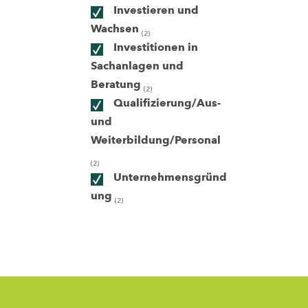
Investieren und
Wachsen
(2)
ndorte
Investitionen in
Sachanlagen und
Beratung
(2)
Qualifizierung/Aus-
und
Weiterbildung/Personal
(2)
Unternehmensgründ
ung
(2)