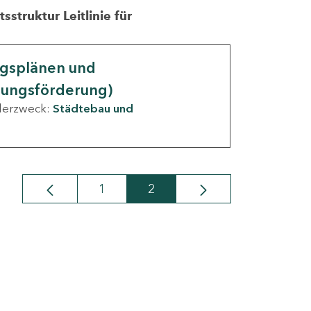
struktur Leitlinie für
ngsplänen und
nungsförderung)
derzweck:
Städtebau und
1
2
Seite
Seite