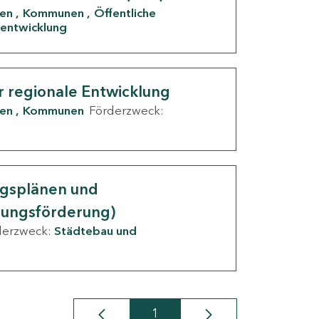
den
Kommunen
Öffentliche
entwicklung
r regionale Entwicklung
den
Kommunen
Förderzweck:
ngsplänen und
nungsförderung)
derzweck:
Städtebau und
1