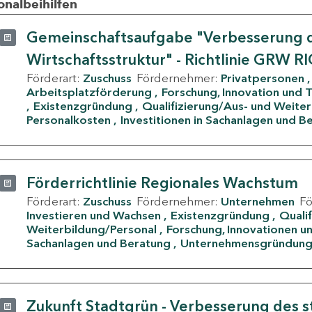
onalbeihilfen
Gemeinschaftsaufgabe "Verbesserung d
Wirtschaftsstruktur" - Richtlinie GRW R
Förderart:
Zuschuss
Fördernehmer:
Privatpersonen
Arbeitsplatzförderung
Forschung, Innovation und 
Existenzgründung
Qualifizierung/Aus- und Weite
Personalkosten
Investitionen in Sachanlagen und B
Förderrichtlinie Regionales Wachstum
Förderart:
Zuschuss
Fördernehmer:
Unternehmen
F
Investieren und Wachsen
Existenzgründung
Quali
Weiterbildung/Personal
Forschung, Innovationen un
Sachanlagen und Beratung
Unternehmensgründun
Zukunft Stadtgrün - Verbesserung des s