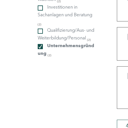
(2)
Investitionen in
Sachanlagen und Beratung
ndorte
(2)
Qualifizierung/Aus- und
Weiterbildung/Personal
(2)
Unternehmensgründ
ung
(2)