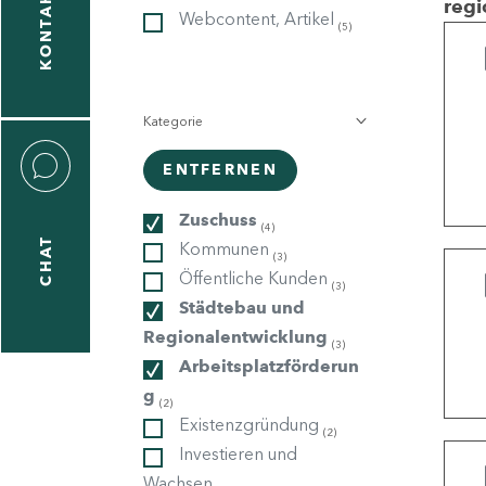
KONTAKT
regi
Webcontent, Artikel
(5)
gen
n
Kategorie
ENTFERNEN
Zuschuss
(4)
CHAT
Kommunen
icecenter
(3)
Öffentliche Kunden
(3)
Städtebau und
Regionalentwicklung
(3)
taktformular
Arbeitsplatzförderun
g
(2)
Existenzgründung
(2)
erportal
Investieren und
Wachsen