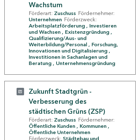
Wachstum
Förderart:
Zuschuss
Fördernehmer:
Unternehmen
Förderzweck:
Arbeitsplatzförderung
Investieren
und Wachsen
Existenzgründung
Qualifizierung/Aus- und
Weiterbildung/Personal
Forschung,
Innovationen und Digitalisierung
Investitionen in Sachanlagen und
Beratung
Unternehmensgründung
Zukunft Stadtgrün -
Verbesserung des
städtischen Grüns (ZSP)
Förderart:
Zuschuss
Fördernehmer:
Öffentliche Kunden
Kommunen
Öffentliche Unternehmen
Förderzweck:
Städtebau und