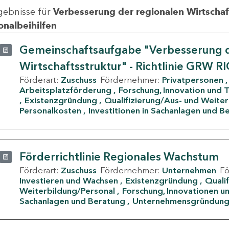
gebnisse für
Verbesserung der regionalen Wirtschafts
onalbeihilfen
Gemeinschaftsaufgabe "Verbesserung d
Wirtschaftsstruktur" - Richtlinie GRW R
Förderart:
Zuschuss
Fördernehmer:
Privatpersonen
Arbeitsplatzförderung
Forschung, Innovation und 
Existenzgründung
Qualifizierung/Aus- und Weite
Personalkosten
Investitionen in Sachanlagen und B
Förderrichtlinie Regionales Wachstum
Förderart:
Zuschuss
Fördernehmer:
Unternehmen
F
Investieren und Wachsen
Existenzgründung
Quali
Weiterbildung/Personal
Forschung, Innovationen un
Sachanlagen und Beratung
Unternehmensgründun