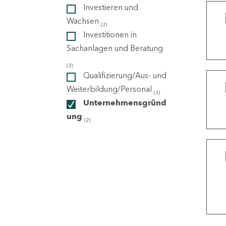
Investieren und
Wachsen
(2)
ndorte
Investitionen in
Sachanlagen und Beratung
(2)
Qualifizierung/Aus- und
Weiterbildung/Personal
(2)
Unternehmensgründ
ung
(2)