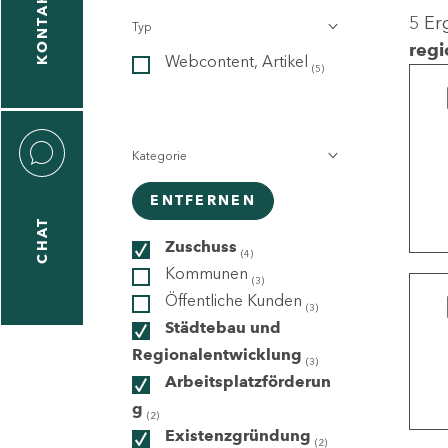
KONTAKT
5 Er
Typ
gen
regi
Webcontent, Artikel
n
(5)
Kategorie
ENTFERNEN
CHAT
icecenter
Zuschuss
(4)
Kommunen
(3)
Öffentliche Kunden
(3)
taktformular
Städtebau und
Regionalentwicklung
(3)
Arbeitsplatzförderun
g
erportal
(2)
Existenzgründung
(2)