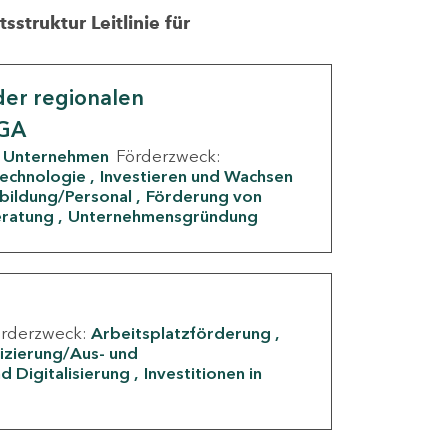
struktur Leitlinie für
er regionalen
IGA
Unternehmen
Förderzweck:
Technologie
Investieren und Wachsen
rbildung/Personal
Förderung von
eratung
Unternehmensgründung
örderzweck:
Arbeitsplatzförderung
fizierung/Aus- und
d Digitalisierung
Investitionen in
g