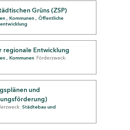
tädtischen Grüns (ZSP)
den
Kommunen
Öffentliche
entwicklung
r regionale Entwicklung
den
Kommunen
Förderzweck:
ngsplänen und
nungsförderung)
derzweck:
Städtebau und