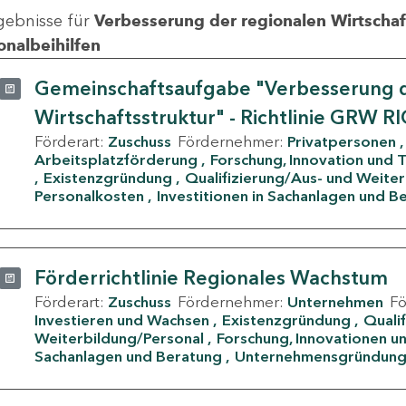
gebnisse für
Verbesserung der regionalen Wirtschafts
onalbeihilfen
Gemeinschaftsaufgabe "Verbesserung d
Wirtschaftsstruktur" - Richtlinie GRW R
Förderart:
Zuschuss
Fördernehmer:
Privatpersonen
Arbeitsplatzförderung
Forschung, Innovation und 
Existenzgründung
Qualifizierung/Aus- und Weite
Personalkosten
Investitionen in Sachanlagen und B
Förderrichtlinie Regionales Wachstum
Förderart:
Zuschuss
Fördernehmer:
Unternehmen
F
Investieren und Wachsen
Existenzgründung
Quali
Weiterbildung/Personal
Forschung, Innovationen un
Sachanlagen und Beratung
Unternehmensgründun