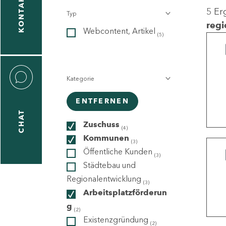
KONTAKT
5 Er
Typ
gen
regi
Webcontent, Artikel
n
(5)
Kategorie
ENTFERNEN
CHAT
icecenter
Zuschuss
(4)
Kommunen
(3)
Öffentliche Kunden
(3)
taktformular
Städtebau und
Regionalentwicklung
(3)
Arbeitsplatzförderun
g
erportal
(2)
Existenzgründung
(2)