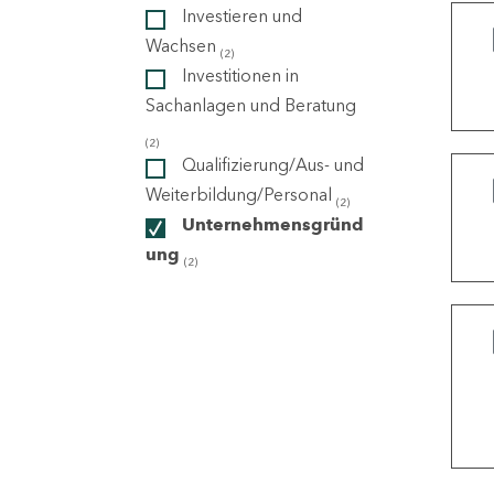
Investieren und
Wachsen
(2)
ndorte
Investitionen in
Sachanlagen und Beratung
(2)
Qualifizierung/Aus- und
Weiterbildung/Personal
(2)
Unternehmensgründ
ung
(2)