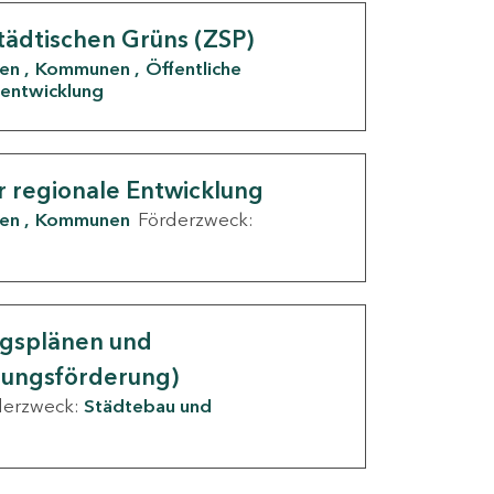
tädtischen Grüns (ZSP)
den
Kommunen
Öffentliche
entwicklung
r regionale Entwicklung
den
Kommunen
Förderzweck:
ngsplänen und
nungsförderung)
derzweck:
Städtebau und