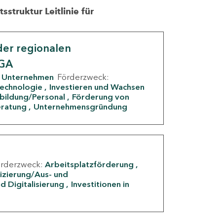
struktur Leitlinie für
er regionalen
IGA
Unternehmen
Förderzweck:
Technologie
Investieren und Wachsen
rbildung/Personal
Förderung von
eratung
Unternehmensgründung
örderzweck:
Arbeitsplatzförderung
fizierung/Aus- und
d Digitalisierung
Investitionen in
g