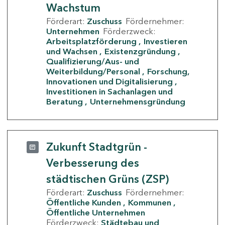
Wachstum
Förderart:
Zuschuss
Fördernehmer:
Unternehmen
Förderzweck:
Arbeitsplatzförderung
Investieren
und Wachsen
Existenzgründung
Qualifizierung/Aus- und
Weiterbildung/Personal
Forschung,
Innovationen und Digitalisierung
Investitionen in Sachanlagen und
Beratung
Unternehmensgründung
Zukunft Stadtgrün -
Verbesserung des
städtischen Grüns (ZSP)
Förderart:
Zuschuss
Fördernehmer:
Öffentliche Kunden
Kommunen
Öffentliche Unternehmen
Förderzweck:
Städtebau und