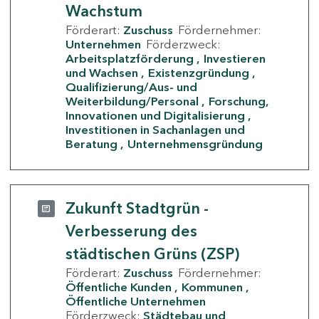
Wachstum
Förderart:
Zuschuss
Fördernehmer:
Unternehmen
Förderzweck:
Arbeitsplatzförderung
Investieren
und Wachsen
Existenzgründung
Qualifizierung/Aus- und
Weiterbildung/Personal
Forschung,
Innovationen und Digitalisierung
Investitionen in Sachanlagen und
Beratung
Unternehmensgründung
Zukunft Stadtgrün -
Verbesserung des
städtischen Grüns (ZSP)
Förderart:
Zuschuss
Fördernehmer:
Öffentliche Kunden
Kommunen
Öffentliche Unternehmen
Förderzweck:
Städtebau und