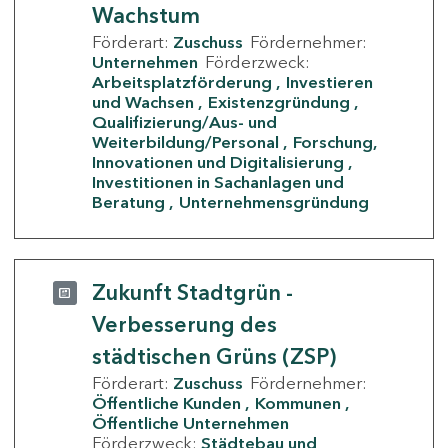
Wachstum
Förderart:
Zuschuss
Fördernehmer:
Unternehmen
Förderzweck:
Arbeitsplatzförderung
Investieren
und Wachsen
Existenzgründung
Qualifizierung/Aus- und
Weiterbildung/Personal
Forschung,
Innovationen und Digitalisierung
Investitionen in Sachanlagen und
Beratung
Unternehmensgründung
Zukunft Stadtgrün -
Verbesserung des
städtischen Grüns (ZSP)
Förderart:
Zuschuss
Fördernehmer:
Öffentliche Kunden
Kommunen
Öffentliche Unternehmen
Förderzweck:
Städtebau und