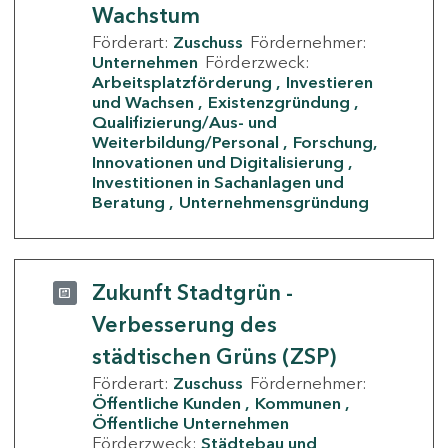
Wachstum
Förderart:
Zuschuss
Fördernehmer:
Unternehmen
Förderzweck:
Arbeitsplatzförderung
Investieren
und Wachsen
Existenzgründung
Qualifizierung/Aus- und
Weiterbildung/Personal
Forschung,
Innovationen und Digitalisierung
Investitionen in Sachanlagen und
Beratung
Unternehmensgründung
Zukunft Stadtgrün -
Verbesserung des
städtischen Grüns (ZSP)
Förderart:
Zuschuss
Fördernehmer:
Öffentliche Kunden
Kommunen
Öffentliche Unternehmen
Förderzweck:
Städtebau und