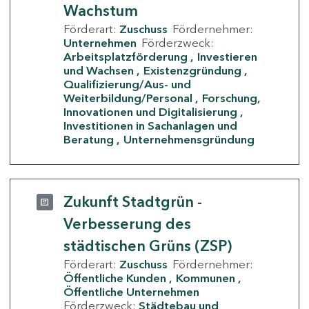
Wachstum
Förderart:
Zuschuss
Fördernehmer:
Unternehmen
Förderzweck:
Arbeitsplatzförderung
Investieren
und Wachsen
Existenzgründung
Qualifizierung/Aus- und
Weiterbildung/Personal
Forschung,
Innovationen und Digitalisierung
Investitionen in Sachanlagen und
Beratung
Unternehmensgründung
Zukunft Stadtgrün -
Verbesserung des
städtischen Grüns (ZSP)
Förderart:
Zuschuss
Fördernehmer:
Öffentliche Kunden
Kommunen
Öffentliche Unternehmen
Förderzweck:
Städtebau und