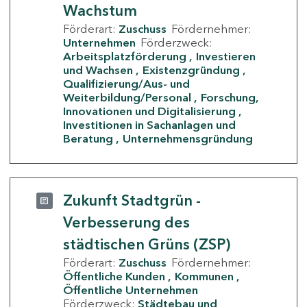
Wachstum
Förderart:
Zuschuss
Fördernehmer:
Unternehmen
Förderzweck:
Arbeitsplatzförderung
Investieren
und Wachsen
Existenzgründung
Qualifizierung/Aus- und
Weiterbildung/Personal
Forschung,
Innovationen und Digitalisierung
Investitionen in Sachanlagen und
Beratung
Unternehmensgründung
Zukunft Stadtgrün -
Verbesserung des
städtischen Grüns (ZSP)
Förderart:
Zuschuss
Fördernehmer:
Öffentliche Kunden
Kommunen
Öffentliche Unternehmen
Förderzweck:
Städtebau und