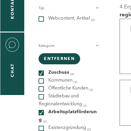
KONTAKT
4 Er
Typ
gen
regi
Webcontent, Artikel
n
(4)
Kategorie
ENTFERNEN
CHAT
icecenter
Zuschuss
(4)
Kommunen
(3)
Öffentliche Kunden
(3)
taktformular
Städtebau und
Regionalentwicklung
(3)
Arbeitsplatzförderun
g
erportal
(2)
Existenzgründung
(2)