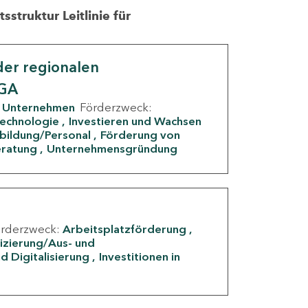
struktur Leitlinie für
er regionalen
IGA
Unternehmen
Förderzweck:
Technologie
Investieren und Wachsen
rbildung/Personal
Förderung von
eratung
Unternehmensgründung
örderzweck:
Arbeitsplatzförderung
fizierung/Aus- und
d Digitalisierung
Investitionen in
g