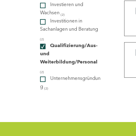
Investieren und
Wachsen
(2)
ndorte
Investitionen in
Sachanlagen und Beratung
(2)
Qualifizierung/Aus-
und
Weiterbildung/Personal
(2)
Unternehmensgründun
g
(2)