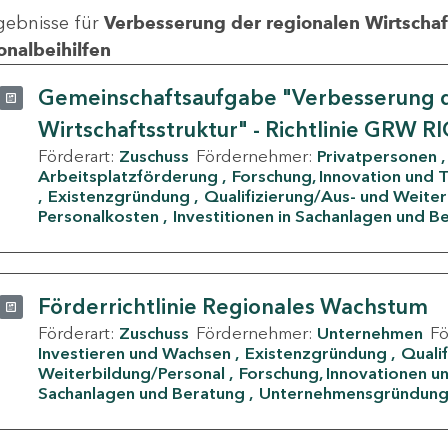
gebnisse für
Verbesserung der regionalen Wirtschafts
onalbeihilfen
Gemeinschaftsaufgabe "Verbesserung d
Wirtschaftsstruktur" - Richtlinie GRW R
Förderart:
Zuschuss
Fördernehmer:
Privatpersonen
Arbeitsplatzförderung
Forschung, Innovation und 
Existenzgründung
Qualifizierung/Aus- und Weite
Personalkosten
Investitionen in Sachanlagen und B
Förderrichtlinie Regionales Wachstum
Förderart:
Zuschuss
Fördernehmer:
Unternehmen
F
Investieren und Wachsen
Existenzgründung
Quali
Weiterbildung/Personal
Forschung, Innovationen un
Sachanlagen und Beratung
Unternehmensgründun