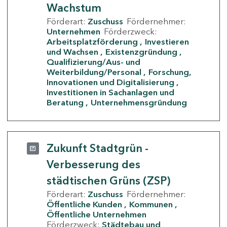
Wachstum
Förderart:
Zuschuss
Fördernehmer:
Unternehmen
Förderzweck:
Arbeitsplatzförderung
Investieren
und Wachsen
Existenzgründung
Qualifizierung/Aus- und
Weiterbildung/Personal
Forschung,
Innovationen und Digitalisierung
Investitionen in Sachanlagen und
Beratung
Unternehmensgründung
Zukunft Stadtgrün -
Verbesserung des
städtischen Grüns (ZSP)
Förderart:
Zuschuss
Fördernehmer:
Öffentliche Kunden
Kommunen
Öffentliche Unternehmen
Förderzweck:
Städtebau und