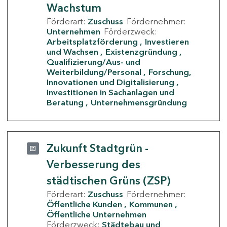
Wachstum
Förderart:
Zuschuss
Fördernehmer:
Unternehmen
Förderzweck:
Arbeitsplatzförderung
Investieren
und Wachsen
Existenzgründung
Qualifizierung/Aus- und
Weiterbildung/Personal
Forschung,
Innovationen und Digitalisierung
Investitionen in Sachanlagen und
Beratung
Unternehmensgründung
Zukunft Stadtgrün -
Verbesserung des
städtischen Grüns (ZSP)
Förderart:
Zuschuss
Fördernehmer:
Öffentliche Kunden
Kommunen
Öffentliche Unternehmen
Förderzweck:
Städtebau und