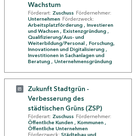
Wachstum
Förderart:
Zuschuss
Fördernehmer:
Unternehmen
Förderzweck:
Arbeitsplatzförderung
Investieren
und Wachsen
Existenzgründung
Qualifizierung/Aus- und
Weiterbildung/Personal
Forschung,
Innovationen und Digitalisierung
Investitionen in Sachanlagen und
Beratung
Unternehmensgründung
Zukunft Stadtgrün -
Verbesserung des
städtischen Grüns (ZSP)
Förderart:
Zuschuss
Fördernehmer:
Öffentliche Kunden
Kommunen
Öffentliche Unternehmen
Förderzweck:
Städtebau und