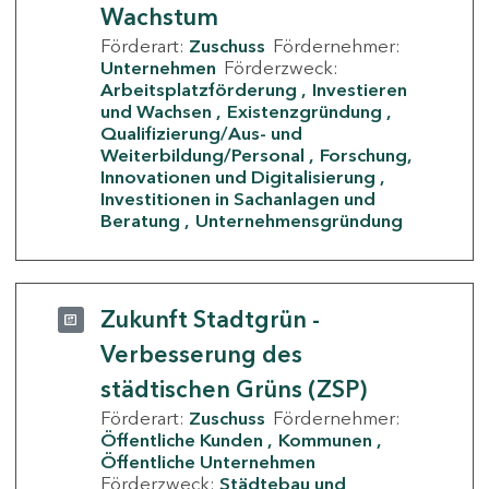
Wachstum
Förderart:
Zuschuss
Fördernehmer:
Unternehmen
Förderzweck:
Arbeitsplatzförderung
Investieren
und Wachsen
Existenzgründung
Qualifizierung/Aus- und
Weiterbildung/Personal
Forschung,
Innovationen und Digitalisierung
Investitionen in Sachanlagen und
Beratung
Unternehmensgründung
Zukunft Stadtgrün -
Verbesserung des
städtischen Grüns (ZSP)
Förderart:
Zuschuss
Fördernehmer:
Öffentliche Kunden
Kommunen
Öffentliche Unternehmen
Förderzweck:
Städtebau und