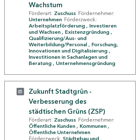
Wachstum
Förderart:
Zuschuss
Fördernehmer:
Unternehmen
Förderzweck:
Arbeitsplatzförderung
Investieren
und Wachsen
Existenzgründung
Qualifizierung/Aus- und
Weiterbildung/Personal
Forschung,
Innovationen und Digitalisierung
Investitionen in Sachanlagen und
Beratung
Unternehmensgründung
Zukunft Stadtgrün -
Verbesserung des
städtischen Grüns (ZSP)
Förderart:
Zuschuss
Fördernehmer:
Öffentliche Kunden
Kommunen
Öffentliche Unternehmen
Förderzweck:
Städtebau und