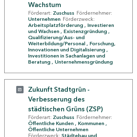
Wachstum
Förderart:
Zuschuss
Fördernehmer:
Unternehmen
Förderzweck:
Arbeitsplatzförderung
Investieren
und Wachsen
Existenzgründung
Qualifizierung/Aus- und
Weiterbildung/Personal
Forschung,
Innovationen und Digitalisierung
Investitionen in Sachanlagen und
Beratung
Unternehmensgründung
Zukunft Stadtgrün -
Verbesserung des
städtischen Grüns (ZSP)
Förderart:
Zuschuss
Fördernehmer:
Öffentliche Kunden
Kommunen
Öffentliche Unternehmen
Förderzweck:
Städtebau und