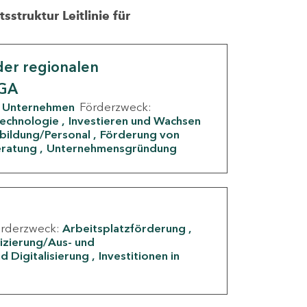
struktur Leitlinie für
er regionalen
IGA
Unternehmen
Förderzweck:
Technologie
Investieren und Wachsen
rbildung/Personal
Förderung von
eratung
Unternehmensgründung
örderzweck:
Arbeitsplatzförderung
fizierung/Aus- und
d Digitalisierung
Investitionen in
g