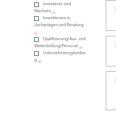
Investieren und
Wachsen
(2)
ndorte
Investitionen in
Sachanlagen und Beratung
(2)
Qualifizierung/Aus- und
Weiterbildung/Personal
(2)
Unternehmensgründun
g
(2)