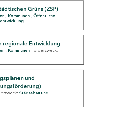
tädtischen Grüns (ZSP)
den
Kommunen
Öffentliche
entwicklung
r regionale Entwicklung
den
Kommunen
Förderzweck:
ngsplänen und
nungsförderung)
derzweck:
Städtebau und