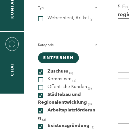
KONTAKT
5 Er
Typ
gen
regi
Webcontent, Artikel
n
(5)
Kategorie
ENTFERNEN
CHAT
icecenter
Zuschuss
(4)
Kommunen
(3)
Öffentliche Kunden
(3)
taktformular
Städtebau und
Regionalentwicklung
(3)
Arbeitsplatzförderun
g
erportal
(2)
Existenzgründung
(2)