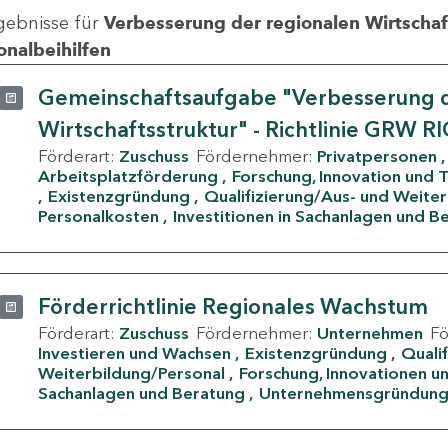
gebnisse für
Verbesserung der regionalen Wirtschafts
onalbeihilfen
Gemeinschaftsaufgabe "Verbesserung d
Wirtschaftsstruktur" - Richtlinie GRW R
Förderart:
Zuschuss
Fördernehmer:
Privatpersonen
Arbeitsplatzförderung
Forschung, Innovation und 
Existenzgründung
Qualifizierung/Aus- und Weite
Personalkosten
Investitionen in Sachanlagen und B
Förderrichtlinie Regionales Wachstum
Förderart:
Zuschuss
Fördernehmer:
Unternehmen
F
Investieren und Wachsen
Existenzgründung
Quali
Weiterbildung/Personal
Forschung, Innovationen un
Sachanlagen und Beratung
Unternehmensgründun