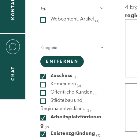
KONTAKT
4 Er
Typ
gen
regi
Webcontent, Artikel
n
(4)
Kategorie
ENTFERNEN
CHAT
icecenter
Zuschuss
(4)
Kommunen
(3)
Öffentliche Kunden
(3)
taktformular
Städtebau und
Regionalentwicklung
(3)
Arbeitsplatzförderun
g
erportal
(2)
Existenzgründung
(2)