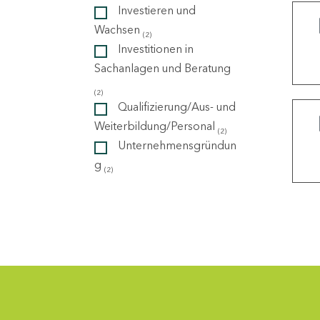
Investieren und
Wachsen
(2)
ndorte
Investitionen in
Sachanlagen und Beratung
(2)
Qualifizierung/Aus- und
Weiterbildung/Personal
(2)
Unternehmensgründun
g
(2)