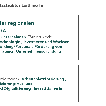
struktur Leitlinie für
er regionalen
IGA
Unternehmen
Förderzweck:
Technologie
Investieren und Wachsen
rbildung/Personal
Förderung von
eratung
Unternehmensgründung
örderzweck:
Arbeitsplatzförderung
fizierung/Aus- und
d Digitalisierung
Investitionen in
g