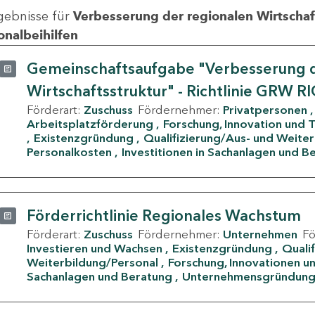
gebnisse für
Verbesserung der regionalen Wirtschafts
onalbeihilfen
Gemeinschaftsaufgabe "Verbesserung d
Wirtschaftsstruktur" - Richtlinie GRW R
Förderart:
Zuschuss
Fördernehmer:
Privatpersonen
Arbeitsplatzförderung
Forschung, Innovation und 
Existenzgründung
Qualifizierung/Aus- und Weite
Personalkosten
Investitionen in Sachanlagen und B
Förderrichtlinie Regionales Wachstum
Förderart:
Zuschuss
Fördernehmer:
Unternehmen
F
Investieren und Wachsen
Existenzgründung
Quali
Weiterbildung/Personal
Forschung, Innovationen un
Sachanlagen und Beratung
Unternehmensgründun