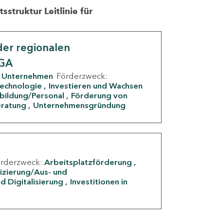
struktur Leitlinie für
er regionalen
IGA
Unternehmen
Förderzweck:
Technologie
Investieren und Wachsen
rbildung/Personal
Förderung von
eratung
Unternehmensgründung
örderzweck:
Arbeitsplatzförderung
fizierung/Aus- und
d Digitalisierung
Investitionen in
g