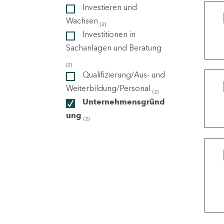
Investieren und
Wachsen
(2)
ndorte
Investitionen in
Sachanlagen und Beratung
(2)
Qualifizierung/Aus- und
Weiterbildung/Personal
(2)
Unternehmensgründ
ung
(2)