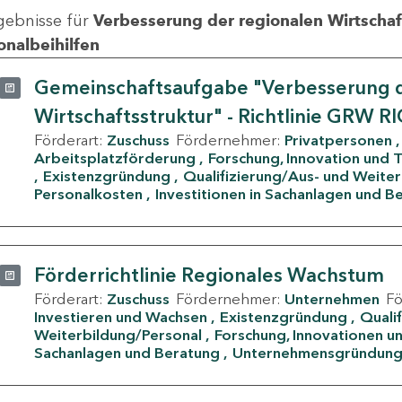
gebnisse für
Verbesserung der regionalen Wirtschafts
onalbeihilfen
Gemeinschaftsaufgabe "Verbesserung d
Wirtschaftsstruktur" - Richtlinie GRW R
Förderart:
Zuschuss
Fördernehmer:
Privatpersonen
Arbeitsplatzförderung
Forschung, Innovation und 
Existenzgründung
Qualifizierung/Aus- und Weite
Personalkosten
Investitionen in Sachanlagen und B
Förderrichtlinie Regionales Wachstum
Förderart:
Zuschuss
Fördernehmer:
Unternehmen
F
Investieren und Wachsen
Existenzgründung
Quali
Weiterbildung/Personal
Forschung, Innovationen un
Sachanlagen und Beratung
Unternehmensgründun