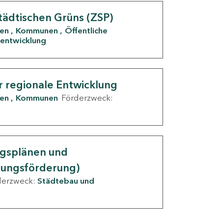
tädtischen Grüns (ZSP)
den
Kommunen
Öffentliche
entwicklung
r regionale Entwicklung
den
Kommunen
Förderzweck:
ngsplänen und
nungsförderung)
derzweck:
Städtebau und