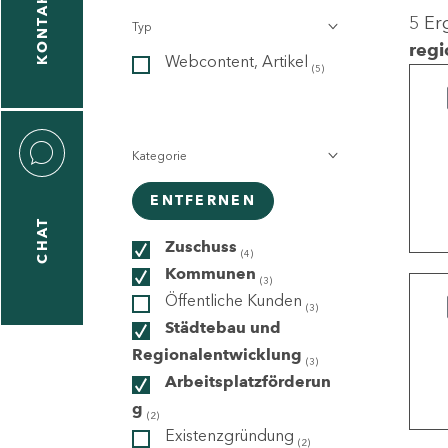
KONTAKT
5 Er
Typ
gen
regi
Webcontent, Artikel
n
(5)
Kategorie
ENTFERNEN
CHAT
icecenter
Zuschuss
(4)
Kommunen
(3)
Öffentliche Kunden
(3)
taktformular
Städtebau und
Regionalentwicklung
(3)
Arbeitsplatzförderun
g
erportal
(2)
Existenzgründung
(2)