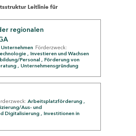
struktur Leitlinie für
er regionalen
IGA
Unternehmen
Förderzweck:
Technologie
Investieren und Wachsen
rbildung/Personal
Förderung von
eratung
Unternehmensgründung
örderzweck:
Arbeitsplatzförderung
fizierung/Aus- und
d Digitalisierung
Investitionen in
g