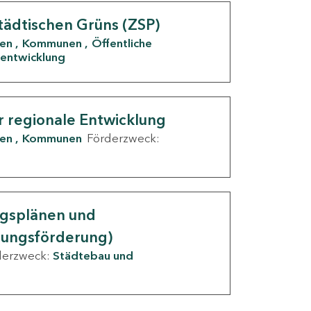
tädtischen Grüns (ZSP)
den
Kommunen
Öffentliche
entwicklung
r regionale Entwicklung
den
Kommunen
Förderzweck:
ngsplänen und
nungsförderung)
derzweck:
Städtebau und