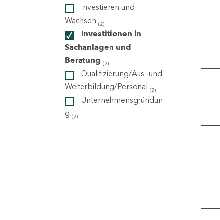
Investieren und
Wachsen
(2)
ndorte
Investitionen in
Sachanlagen und
Beratung
(2)
Qualifizierung/Aus- und
Weiterbildung/Personal
(2)
Unternehmensgründun
g
(2)