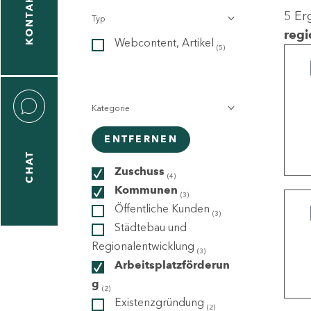
KONTAKT
5 Er
Typ
gen
regi
Webcontent, Artikel
n
(5)
Kategorie
ENTFERNEN
CHAT
icecenter
Zuschuss
(4)
Kommunen
(3)
Öffentliche Kunden
(3)
taktformular
Städtebau und
Regionalentwicklung
(3)
Arbeitsplatzförderun
g
erportal
(2)
Existenzgründung
(2)