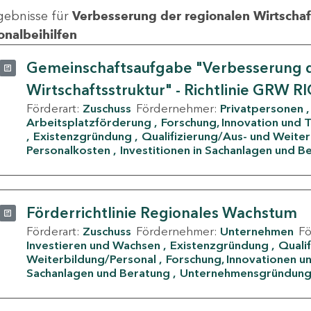
gebnisse für
Verbesserung der regionalen Wirtschafts
onalbeihilfen
Gemeinschaftsaufgabe "Verbesserung d
Wirtschaftsstruktur" - Richtlinie GRW R
Förderart:
Zuschuss
Fördernehmer:
Privatpersonen
Arbeitsplatzförderung
Forschung, Innovation und 
Existenzgründung
Qualifizierung/Aus- und Weite
Personalkosten
Investitionen in Sachanlagen und B
Förderrichtlinie Regionales Wachstum
Förderart:
Zuschuss
Fördernehmer:
Unternehmen
F
Investieren und Wachsen
Existenzgründung
Quali
Weiterbildung/Personal
Forschung, Innovationen un
Sachanlagen und Beratung
Unternehmensgründun