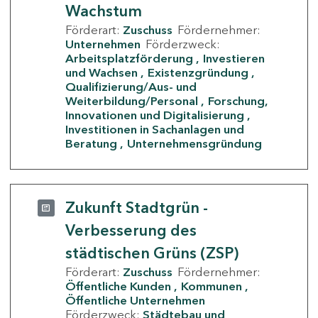
Wachstum
Förderart:
Zuschuss
Fördernehmer:
Unternehmen
Förderzweck:
Arbeitsplatzförderung
Investieren
und Wachsen
Existenzgründung
Qualifizierung/Aus- und
Weiterbildung/Personal
Forschung,
Innovationen und Digitalisierung
Investitionen in Sachanlagen und
Beratung
Unternehmensgründung
Zukunft Stadtgrün -
Verbesserung des
städtischen Grüns (ZSP)
Förderart:
Zuschuss
Fördernehmer:
Öffentliche Kunden
Kommunen
Öffentliche Unternehmen
Förderzweck:
Städtebau und