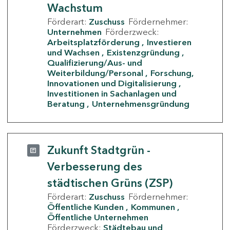
Wachstum
Förderart:
Zuschuss
Fördernehmer:
Unternehmen
Förderzweck:
Arbeitsplatzförderung
Investieren
und Wachsen
Existenzgründung
Qualifizierung/Aus- und
Weiterbildung/Personal
Forschung,
Innovationen und Digitalisierung
Investitionen in Sachanlagen und
Beratung
Unternehmensgründung
Zukunft Stadtgrün -
Verbesserung des
städtischen Grüns (ZSP)
Förderart:
Zuschuss
Fördernehmer:
Öffentliche Kunden
Kommunen
Öffentliche Unternehmen
Förderzweck:
Städtebau und