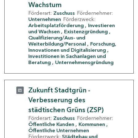
Wachstum
Förderart:
Zuschuss
Fördernehmer:
Unternehmen
Förderzweck:
Arbeitsplatzförderung
Investieren
und Wachsen
Existenzgründung
Qualifizierung/Aus- und
Weiterbildung/Personal
Forschung,
Innovationen und Digitalisierung
Investitionen in Sachanlagen und
Beratung
Unternehmensgründung
Zukunft Stadtgrün -
Verbesserung des
städtischen Grüns (ZSP)
Förderart:
Zuschuss
Fördernehmer:
Öffentliche Kunden
Kommunen
Öffentliche Unternehmen
Förderzweck:
Städtebau und