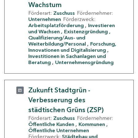
Wachstum
Förderart:
Zuschuss
Fördernehmer:
Unternehmen
Förderzweck:
Arbeitsplatzförderung
Investieren
und Wachsen
Existenzgründung
Qualifizierung/Aus- und
Weiterbildung/Personal
Forschung,
Innovationen und Digitalisierung
Investitionen in Sachanlagen und
Beratung
Unternehmensgründung
Zukunft Stadtgrün -
Verbesserung des
städtischen Grüns (ZSP)
Förderart:
Zuschuss
Fördernehmer:
Öffentliche Kunden
Kommunen
Öffentliche Unternehmen
Förderzweck:
Städtebau und