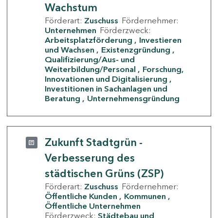
Wachstum
Förderart:
Zuschuss
Fördernehmer:
Unternehmen
Förderzweck:
Arbeitsplatzförderung
Investieren
und Wachsen
Existenzgründung
Qualifizierung/Aus- und
Weiterbildung/Personal
Forschung,
Innovationen und Digitalisierung
Investitionen in Sachanlagen und
Beratung
Unternehmensgründung
Zukunft Stadtgrün -
Verbesserung des
städtischen Grüns (ZSP)
Förderart:
Zuschuss
Fördernehmer:
Öffentliche Kunden
Kommunen
Öffentliche Unternehmen
Förderzweck:
Städtebau und