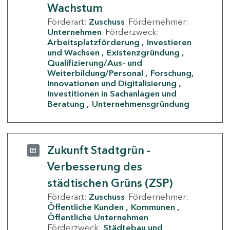
Wachstum
Förderart:
Zuschuss
Fördernehmer:
Unternehmen
Förderzweck:
Arbeitsplatzförderung
Investieren
und Wachsen
Existenzgründung
Qualifizierung/Aus- und
Weiterbildung/Personal
Forschung,
Innovationen und Digitalisierung
Investitionen in Sachanlagen und
Beratung
Unternehmensgründung
Zukunft Stadtgrün -
Verbesserung des
städtischen Grüns (ZSP)
Förderart:
Zuschuss
Fördernehmer:
Öffentliche Kunden
Kommunen
Öffentliche Unternehmen
Förderzweck:
Städtebau und