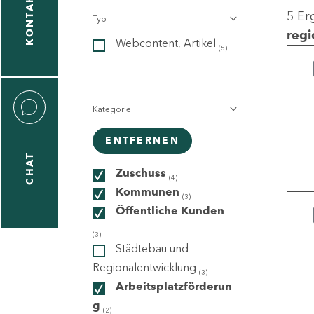
KONTAKT
5 Er
Typ
gen
regi
Webcontent, Artikel
n
(5)
Kategorie
ENTFERNEN
CHAT
icecenter
Zuschuss
(4)
Kommunen
(3)
Öffentliche Kunden
taktformular
(3)
Städtebau und
Regionalentwicklung
(3)
Arbeitsplatzförderun
erportal
g
(2)