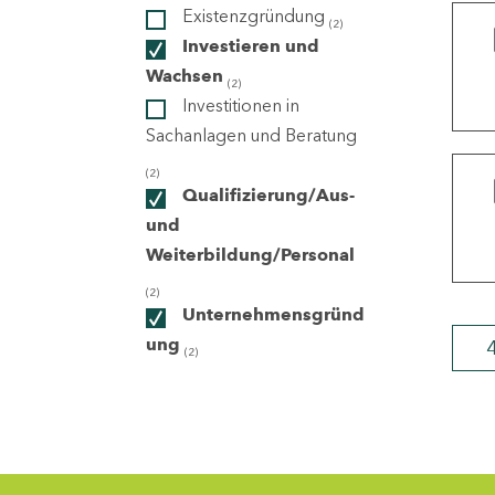
Existenzgründung
(2)
Investieren und
ndorte
Wachsen
(2)
Investitionen in
Sachanlagen und Beratung
(2)
Qualifizierung/Aus-
und
Weiterbildung/Personal
(2)
Unternehmensgründ
ung
(2)