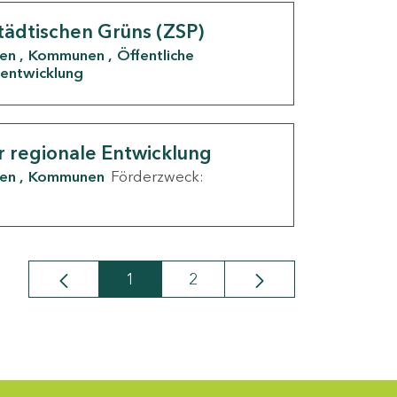
tädtischen Grüns (ZSP)
den
Kommunen
Öffentliche
entwicklung
r regionale Entwicklung
den
Kommunen
Förderzweck:
1
2
Seite
Seite