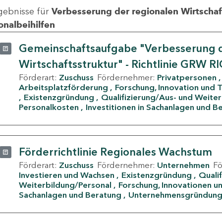
gebnisse für
Verbesserung der regionalen Wirtschafts
onalbeihilfen
Gemeinschaftsaufgabe "Verbesserung d
Wirtschaftsstruktur" - Richtlinie GRW R
Förderart:
Zuschuss
Fördernehmer:
Privatpersonen
Arbeitsplatzförderung
Forschung, Innovation und 
Existenzgründung
Qualifizierung/Aus- und Weite
Personalkosten
Investitionen in Sachanlagen und B
Förderrichtlinie Regionales Wachstum
Förderart:
Zuschuss
Fördernehmer:
Unternehmen
F
Investieren und Wachsen
Existenzgründung
Quali
Weiterbildung/Personal
Forschung, Innovationen un
Sachanlagen und Beratung
Unternehmensgründun