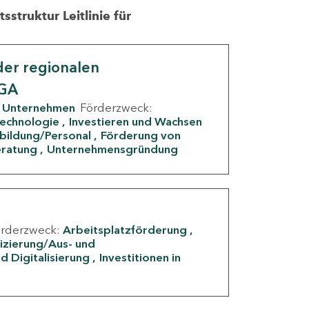
struktur Leitlinie für
er regionalen
IGA
Unternehmen
Förderzweck:
Technologie
Investieren und Wachsen
rbildung/Personal
Förderung von
eratung
Unternehmensgründung
örderzweck:
Arbeitsplatzförderung
fizierung/Aus- und
d Digitalisierung
Investitionen in
g