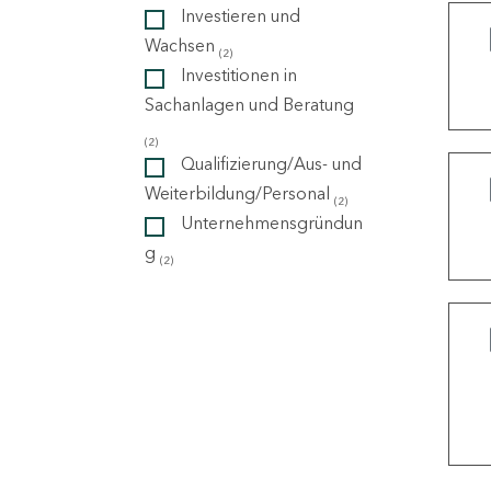
Investieren und
Wachsen
(2)
ndorte
Investitionen in
Sachanlagen und Beratung
(2)
Qualifizierung/Aus- und
Weiterbildung/Personal
(2)
Unternehmensgründun
g
(2)