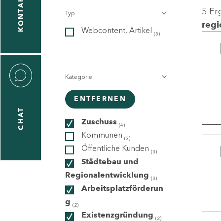
KONTAKT
5 Er
Typ
gen
regi
Webcontent, Artikel
n
(5)
Kategorie
ENTFERNEN
CHAT
icecenter
Zuschuss
(4)
Kommunen
(3)
Öffentliche Kunden
(3)
taktformular
Städtebau und
Regionalentwicklung
(3)
Arbeitsplatzförderun
g
erportal
(2)
Existenzgründung
(2)