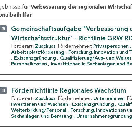
gebnisse für
Verbesserung der regionalen Wirtschafts
onalbeihilfen
Gemeinschaftsaufgabe "Verbesserung d
Wirtschaftsstruktur" - Richtlinie GRW R
Förderart:
Zuschuss
Fördernehmer:
Privatpersonen
Arbeitsplatzförderung
Forschung, Innovation und 
Existenzgründung
Qualifizierung/Aus- und Weite
Personalkosten
Investitionen in Sachanlagen und B
Förderrichtlinie Regionales Wachstum
Förderart:
Zuschuss
Fördernehmer:
Unternehmen
F
Investieren und Wachsen
Existenzgründung
Quali
Weiterbildung/Personal
Forschung, Innovationen un
Sachanlagen und Beratung
Unternehmensgründun