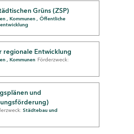
tädtischen Grüns (ZSP)
den
Kommunen
Öffentliche
entwicklung
r regionale Entwicklung
den
Kommunen
Förderzweck:
ngsplänen und
nungsförderung)
derzweck:
Städtebau und