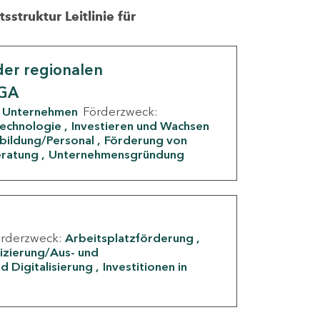
struktur Leitlinie für
er regionalen
IGA
Unternehmen
Förderzweck:
Technologie
Investieren und Wachsen
rbildung/Personal
Förderung von
eratung
Unternehmensgründung
örderzweck:
Arbeitsplatzförderung
fizierung/Aus- und
d Digitalisierung
Investitionen in
g