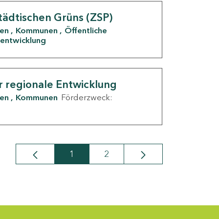
tädtischen Grüns (ZSP)
den
Kommunen
Öffentliche
entwicklung
r regionale Entwicklung
den
Kommunen
Förderzweck:
1
2
Seite
Seite