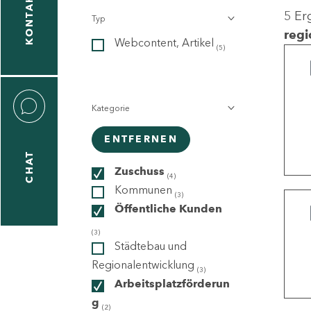
KONTAKT
5 Er
Typ
gen
regi
Webcontent, Artikel
n
(5)
Kategorie
ENTFERNEN
CHAT
icecenter
Zuschuss
(4)
Kommunen
(3)
Öffentliche Kunden
taktformular
(3)
Städtebau und
Regionalentwicklung
(3)
Arbeitsplatzförderun
erportal
g
(2)