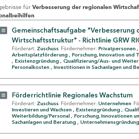
gebnisse für
Verbesserung der regionalen Wirtschafts
onalbeihilfen
Gemeinschaftsaufgabe "Verbesserung d
Wirtschaftsstruktur" - Richtlinie GRW R
Förderart:
Zuschuss
Fördernehmer:
Privatpersonen
Arbeitsplatzförderung
Forschung, Innovation und 
Existenzgründung
Qualifizierung/Aus- und Weite
Personalkosten
Investitionen in Sachanlagen und B
Förderrichtlinie Regionales Wachstum
Förderart:
Zuschuss
Fördernehmer:
Unternehmen
F
Investieren und Wachsen
Existenzgründung
Quali
Weiterbildung/Personal
Forschung, Innovationen un
Sachanlagen und Beratung
Unternehmensgründun