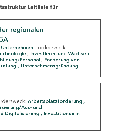
struktur Leitlinie für
er regionalen
IGA
Unternehmen
Förderzweck:
Technologie
Investieren und Wachsen
rbildung/Personal
Förderung von
eratung
Unternehmensgründung
örderzweck:
Arbeitsplatzförderung
fizierung/Aus- und
d Digitalisierung
Investitionen in
g