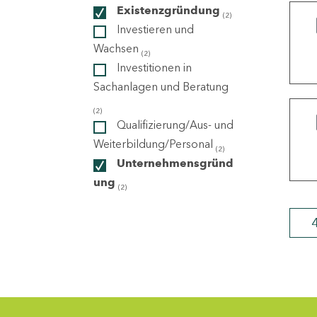
Existenzgründung
(2)
Investieren und
ndorte
Wachsen
(2)
Investitionen in
Sachanlagen und Beratung
(2)
Qualifizierung/Aus- und
Weiterbildung/Personal
(2)
Unternehmensgründ
ung
(2)