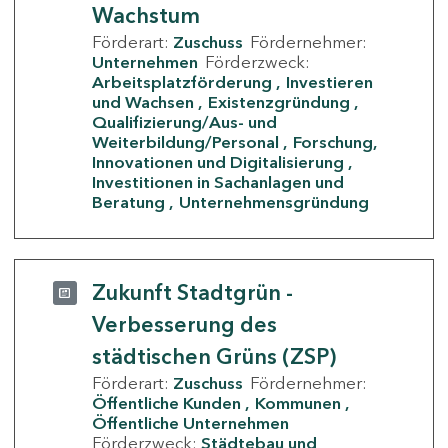
Wachstum
Förderart:
Zuschuss
Fördernehmer:
Unternehmen
Förderzweck:
Arbeitsplatzförderung
Investieren
und Wachsen
Existenzgründung
Qualifizierung/Aus- und
Weiterbildung/Personal
Forschung,
Innovationen und Digitalisierung
Investitionen in Sachanlagen und
Beratung
Unternehmensgründung
Zukunft Stadtgrün -
Verbesserung des
städtischen Grüns (ZSP)
Förderart:
Zuschuss
Fördernehmer:
Öffentliche Kunden
Kommunen
Öffentliche Unternehmen
Förderzweck:
Städtebau und