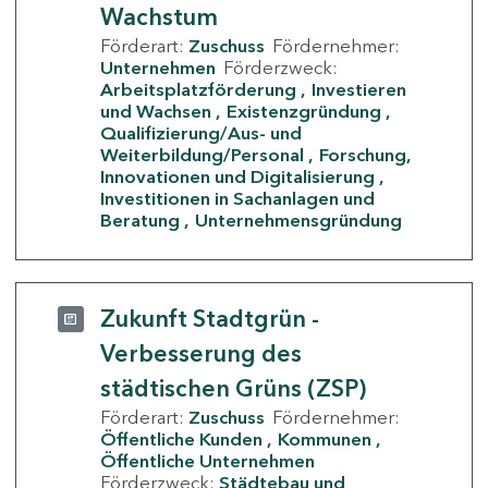
Wachstum
Förderart:
Zuschuss
Fördernehmer:
Unternehmen
Förderzweck:
Arbeitsplatzförderung
Investieren
und Wachsen
Existenzgründung
Qualifizierung/Aus- und
Weiterbildung/Personal
Forschung,
Innovationen und Digitalisierung
Investitionen in Sachanlagen und
Beratung
Unternehmensgründung
Zukunft Stadtgrün -
Verbesserung des
städtischen Grüns (ZSP)
Förderart:
Zuschuss
Fördernehmer:
Öffentliche Kunden
Kommunen
Öffentliche Unternehmen
Förderzweck:
Städtebau und