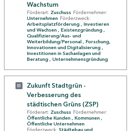
Wachstum
Förderart:
Zuschuss
Fördernehmer:
Unternehmen
Förderzweck:
Arbeitsplatzförderung
Investieren
und Wachsen
Existenzgründung
Qualifizierung/Aus- und
Weiterbildung/Personal
Forschung,
Innovationen und Digitalisierung
Investitionen in Sachanlagen und
Beratung
Unternehmensgründung
Zukunft Stadtgrün -
Verbesserung des
städtischen Grüns (ZSP)
Förderart:
Zuschuss
Fördernehmer:
Öffentliche Kunden
Kommunen
Öffentliche Unternehmen
Förderzweck:
Städtebau und