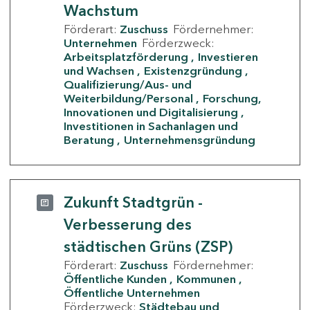
Wachstum
Förderart:
Zuschuss
Fördernehmer:
Unternehmen
Förderzweck:
Arbeitsplatzförderung
Investieren
und Wachsen
Existenzgründung
Qualifizierung/Aus- und
Weiterbildung/Personal
Forschung,
Innovationen und Digitalisierung
Investitionen in Sachanlagen und
Beratung
Unternehmensgründung
Zukunft Stadtgrün -
Verbesserung des
städtischen Grüns (ZSP)
Förderart:
Zuschuss
Fördernehmer:
Öffentliche Kunden
Kommunen
Öffentliche Unternehmen
Förderzweck:
Städtebau und