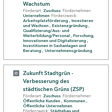
Wachstum
Förderart:
Zuschuss
Fördernehmer:
Unternehmen
Förderzweck:
Arbeitsplatzförderung
Investieren
und Wachsen
Existenzgründung
Qualifizierung/Aus- und
Weiterbildung/Personal
Forschung,
Innovationen und Digitalisierung
Investitionen in Sachanlagen und
Beratung
Unternehmensgründung
Zukunft Stadtgrün -
Verbesserung des
städtischen Grüns (ZSP)
Förderart:
Zuschuss
Fördernehmer:
Öffentliche Kunden
Kommunen
Öffentliche Unternehmen
Förderzweck:
Städtebau und