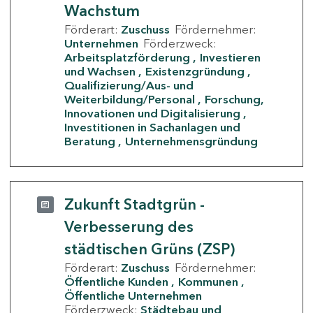
Wachstum
Förderart:
Zuschuss
Fördernehmer:
Unternehmen
Förderzweck:
Arbeitsplatzförderung
Investieren
und Wachsen
Existenzgründung
Qualifizierung/Aus- und
Weiterbildung/Personal
Forschung,
Innovationen und Digitalisierung
Investitionen in Sachanlagen und
Beratung
Unternehmensgründung
Zukunft Stadtgrün -
Verbesserung des
städtischen Grüns (ZSP)
Förderart:
Zuschuss
Fördernehmer:
Öffentliche Kunden
Kommunen
Öffentliche Unternehmen
Förderzweck:
Städtebau und