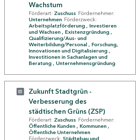
Wachstum
Förderart:
Zuschuss
Fördernehmer:
Unternehmen
Förderzweck:
Arbeitsplatzförderung
Investieren
und Wachsen
Existenzgründung
Qualifizierung/Aus- und
Weiterbildung/Personal
Forschung,
Innovationen und Digitalisierung
Investitionen in Sachanlagen und
Beratung
Unternehmensgründung
Zukunft Stadtgrün -
Verbesserung des
städtischen Grüns (ZSP)
Förderart:
Zuschuss
Fördernehmer:
Öffentliche Kunden
Kommunen
Öffentliche Unternehmen
Förderzweck:
Städtebau und