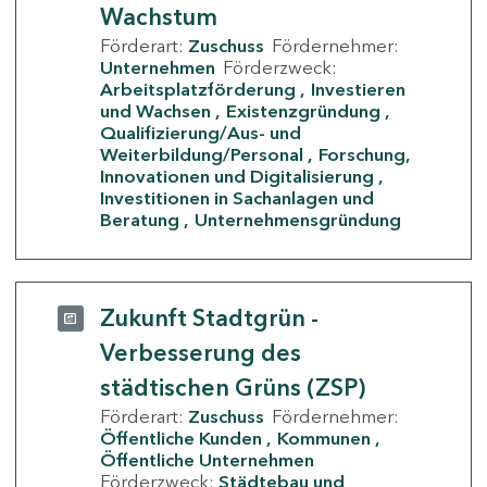
Wachstum
Förderart:
Zuschuss
Fördernehmer:
Unternehmen
Förderzweck:
Arbeitsplatzförderung
Investieren
und Wachsen
Existenzgründung
Qualifizierung/Aus- und
Weiterbildung/Personal
Forschung,
Innovationen und Digitalisierung
Investitionen in Sachanlagen und
Beratung
Unternehmensgründung
Zukunft Stadtgrün -
Verbesserung des
städtischen Grüns (ZSP)
Förderart:
Zuschuss
Fördernehmer:
Öffentliche Kunden
Kommunen
Öffentliche Unternehmen
Förderzweck:
Städtebau und