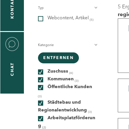
KONTAKT
5 Er
Typ
gen
regi
Webcontent, Artikel
n
(5)
Kategorie
ENTFERNEN
CHAT
icecenter
Zuschuss
(4)
Kommunen
(3)
Öffentliche Kunden
taktformular
(3)
Städtebau und
Regionalentwicklung
(3)
Arbeitsplatzförderun
erportal
g
(2)