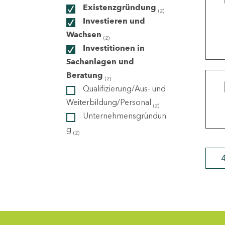
Existenzgründung
(2)
Investieren und
ndorte
Wachsen
(2)
Investitionen in
Sachanlagen und
Beratung
(2)
Qualifizierung/Aus- und
Weiterbildung/Personal
(2)
Unternehmensgründun
g
(2)