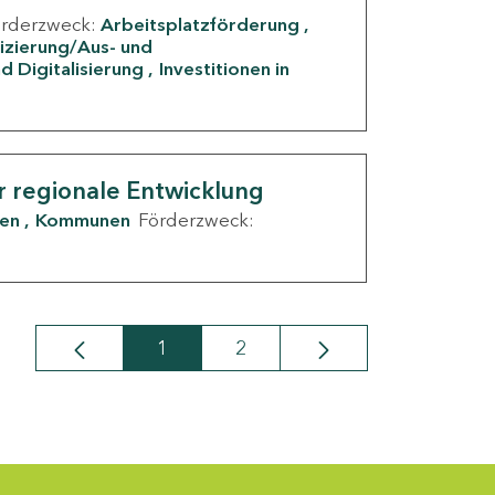
örderzweck:
Arbeitsplatzförderung
fizierung/Aus- und
d Digitalisierung
Investitionen in
g
r regionale Entwicklung
den
Kommunen
Förderzweck:
1
2
Seite
Seite