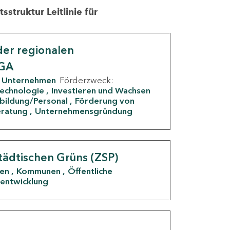
struktur Leitlinie für
er regionalen
IGA
Unternehmen
Förderzweck:
Technologie
Investieren und Wachsen
rbildung/Personal
Förderung von
eratung
Unternehmensgründung
tädtischen Grüns (ZSP)
den
Kommunen
Öffentliche
entwicklung