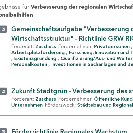
gebnisse für
Verbesserung der regionalen Wirtschafts
onalbeihilfen
Gemeinschaftsaufgabe "Verbesserung d
Wirtschaftsstruktur" - Richtlinie GRW R
Förderart:
Zuschuss
Fördernehmer:
Privatpersonen
Arbeitsplatzförderung
Forschung, Innovation und 
Existenzgründung
Qualifizierung/Aus- und Weite
Personalkosten
Investitionen in Sachanlagen und B
Zukunft Stadtgrün - Verbesserung des s
Förderart:
Zuschuss
Fördernehmer:
Öffentliche Kun
Unternehmen
Förderzweck:
Städtebau und Regional
Förderrichtlinie Regionales Wachstum