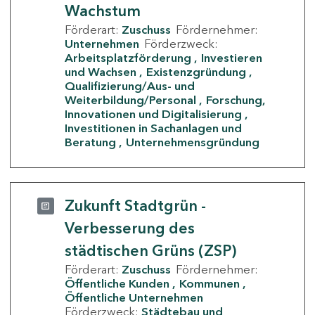
Wachstum
Förderart:
Zuschuss
Fördernehmer:
Unternehmen
Förderzweck:
Arbeitsplatzförderung
Investieren
und Wachsen
Existenzgründung
Qualifizierung/Aus- und
Weiterbildung/Personal
Forschung,
Innovationen und Digitalisierung
Investitionen in Sachanlagen und
Beratung
Unternehmensgründung
Zukunft Stadtgrün -
Verbesserung des
städtischen Grüns (ZSP)
Förderart:
Zuschuss
Fördernehmer:
Öffentliche Kunden
Kommunen
Öffentliche Unternehmen
Förderzweck:
Städtebau und