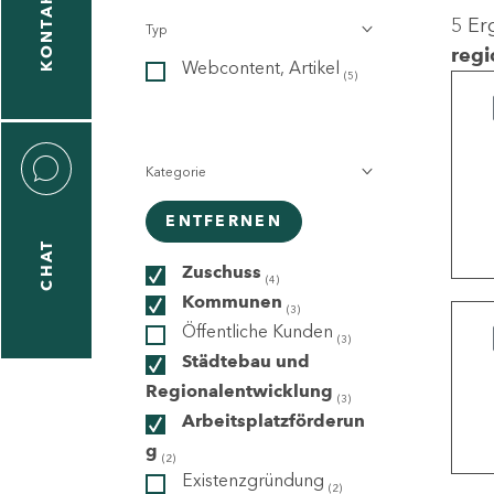
KONTAKT
5 Er
Typ
gen
regi
Webcontent, Artikel
n
(5)
Kategorie
ENTFERNEN
CHAT
icecenter
Zuschuss
(4)
Kommunen
(3)
Öffentliche Kunden
(3)
taktformular
Städtebau und
Regionalentwicklung
(3)
Arbeitsplatzförderun
g
erportal
(2)
Existenzgründung
(2)