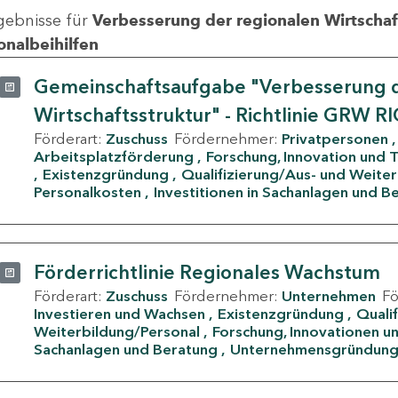
gebnisse für
Verbesserung der regionalen Wirtschafts
onalbeihilfen
Gemeinschaftsaufgabe "Verbesserung d
Wirtschaftsstruktur" - Richtlinie GRW R
Förderart:
Zuschuss
Fördernehmer:
Privatpersonen
Arbeitsplatzförderung
Forschung, Innovation und 
Existenzgründung
Qualifizierung/Aus- und Weite
Personalkosten
Investitionen in Sachanlagen und B
Förderrichtlinie Regionales Wachstum
Förderart:
Zuschuss
Fördernehmer:
Unternehmen
F
Investieren und Wachsen
Existenzgründung
Quali
Weiterbildung/Personal
Forschung, Innovationen un
Sachanlagen und Beratung
Unternehmensgründun