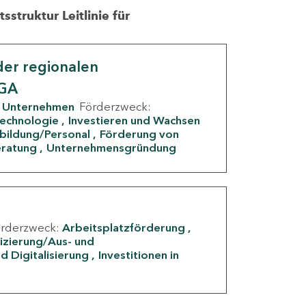
struktur Leitlinie für
er regionalen
IGA
Unternehmen
Förderzweck:
Technologie
Investieren und Wachsen
rbildung/Personal
Förderung von
eratung
Unternehmensgründung
örderzweck:
Arbeitsplatzförderung
fizierung/Aus- und
d Digitalisierung
Investitionen in
g