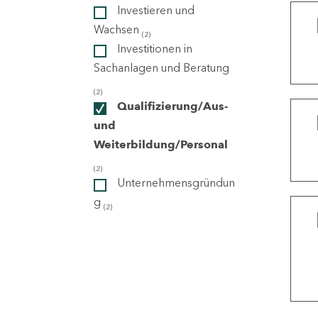
Investieren und
Wachsen
(2)
ndorte
Investitionen in
Sachanlagen und Beratung
(2)
Qualifizierung/Aus-
und
Weiterbildung/Personal
(2)
Unternehmensgründun
g
(2)