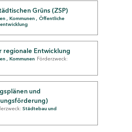
tädtischen Grüns (ZSP)
den
Kommunen
Öffentliche
entwicklung
r regionale Entwicklung
den
Kommunen
Förderzweck:
ngsplänen und
nungsförderung)
derzweck:
Städtebau und