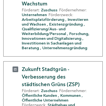
Wachstum
Förderart:
Zuschuss
Fördernehmer:
Unternehmen
Förderzweck:
Arbeitsplatzförderung
Investieren
und Wachsen
Existenzgründung
Qualifizierung/Aus- und
Weiterbildung/Personal
Forschung,
Innovationen und Digitalisierung
Investitionen in Sachanlagen und
Beratung
Unternehmensgründung
Zukunft Stadtgrün -
Verbesserung des
städtischen Grüns (ZSP)
Förderart:
Zuschuss
Fördernehmer:
Öffentliche Kunden
Kommunen
Öffentliche Unternehmen
Förderzweck:
Städtebau und