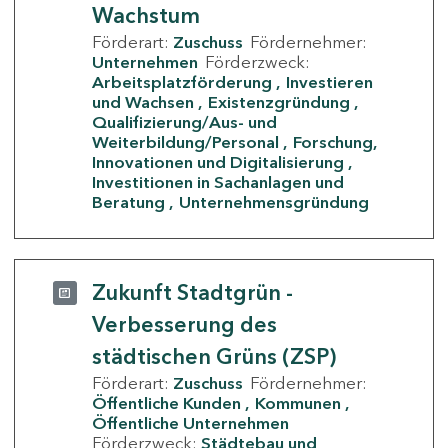
Wachstum
Förderart:
Zuschuss
Fördernehmer:
Unternehmen
Förderzweck:
Arbeitsplatzförderung
Investieren
und Wachsen
Existenzgründung
Qualifizierung/Aus- und
Weiterbildung/Personal
Forschung,
Innovationen und Digitalisierung
Investitionen in Sachanlagen und
Beratung
Unternehmensgründung
Zukunft Stadtgrün -
Verbesserung des
städtischen Grüns (ZSP)
Förderart:
Zuschuss
Fördernehmer:
Öffentliche Kunden
Kommunen
Öffentliche Unternehmen
Förderzweck:
Städtebau und