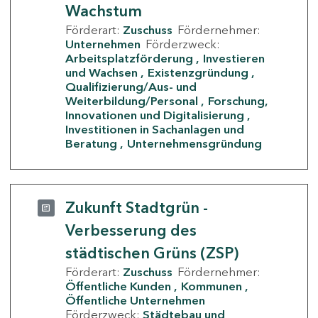
Wachstum
Förderart:
Zuschuss
Fördernehmer:
Unternehmen
Förderzweck:
Arbeitsplatzförderung
Investieren
und Wachsen
Existenzgründung
Qualifizierung/Aus- und
Weiterbildung/Personal
Forschung,
Innovationen und Digitalisierung
Investitionen in Sachanlagen und
Beratung
Unternehmensgründung
Zukunft Stadtgrün -
Verbesserung des
städtischen Grüns (ZSP)
Förderart:
Zuschuss
Fördernehmer:
Öffentliche Kunden
Kommunen
Öffentliche Unternehmen
Förderzweck:
Städtebau und