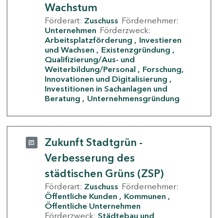
Wachstum
Förderart:
Zuschuss
Fördernehmer:
Unternehmen
Förderzweck:
Arbeitsplatzförderung
Investieren
und Wachsen
Existenzgründung
Qualifizierung/Aus- und
Weiterbildung/Personal
Forschung,
Innovationen und Digitalisierung
Investitionen in Sachanlagen und
Beratung
Unternehmensgründung
Zukunft Stadtgrün -
Verbesserung des
städtischen Grüns (ZSP)
Förderart:
Zuschuss
Fördernehmer:
Öffentliche Kunden
Kommunen
Öffentliche Unternehmen
Förderzweck:
Städtebau und