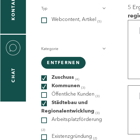
KONTAKT
5 Er
Typ
gen
regi
Webcontent, Artikel
n
(5)
Kategorie
ENTFERNEN
CHAT
icecenter
Zuschuss
(4)
Kommunen
(3)
Öffentliche Kunden
(3)
taktformular
Städtebau und
Regionalentwicklung
(3)
Arbeitsplatzförderung
erportal
(2)
Existenzgründung
(2)