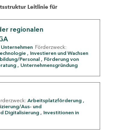
struktur Leitlinie für
er regionalen
IGA
Unternehmen
Förderzweck:
Technologie
Investieren und Wachsen
rbildung/Personal
Förderung von
eratung
Unternehmensgründung
örderzweck:
Arbeitsplatzförderung
fizierung/Aus- und
d Digitalisierung
Investitionen in
g