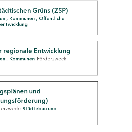
tädtischen Grüns (ZSP)
den
Kommunen
Öffentliche
entwicklung
r regionale Entwicklung
den
Kommunen
Förderzweck:
ngsplänen und
nungsförderung)
derzweck:
Städtebau und