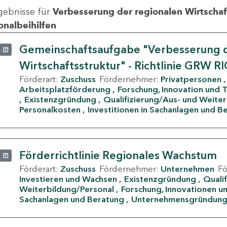
gebnisse für
Verbesserung der regionalen Wirtschafts
onalbeihilfen
Gemeinschaftsaufgabe "Verbesserung d
Wirtschaftsstruktur" - Richtlinie GRW R
Förderart:
Zuschuss
Fördernehmer:
Privatpersonen
Arbeitsplatzförderung
Forschung, Innovation und 
Existenzgründung
Qualifizierung/Aus- und Weite
Personalkosten
Investitionen in Sachanlagen und B
Förderrichtlinie Regionales Wachstum
Förderart:
Zuschuss
Fördernehmer:
Unternehmen
F
Investieren und Wachsen
Existenzgründung
Quali
Weiterbildung/Personal
Forschung, Innovationen un
Sachanlagen und Beratung
Unternehmensgründun