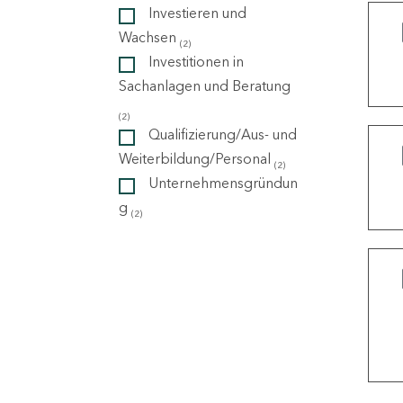
Investieren und
Wachsen
(2)
ndorte
Investitionen in
Sachanlagen und Beratung
(2)
Qualifizierung/Aus- und
Weiterbildung/Personal
(2)
Unternehmensgründun
g
(2)