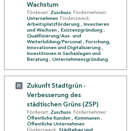
Wachstum
Förderart:
Zuschuss
Fördernehmer:
Unternehmen
Förderzweck:
Arbeitsplatzförderung
Investieren
und Wachsen
Existenzgründung
Qualifizierung/Aus- und
Weiterbildung/Personal
Forschung,
Innovationen und Digitalisierung
Investitionen in Sachanlagen und
Beratung
Unternehmensgründung
Zukunft Stadtgrün -
Verbesserung des
städtischen Grüns (ZSP)
Förderart:
Zuschuss
Fördernehmer:
Öffentliche Kunden
Kommunen
Öffentliche Unternehmen
Förderzweck:
Städtebau und