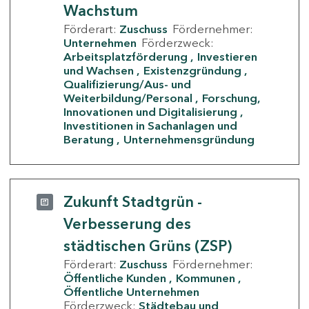
Wachstum
Förderart:
Zuschuss
Fördernehmer:
Unternehmen
Förderzweck:
Arbeitsplatzförderung
Investieren
und Wachsen
Existenzgründung
Qualifizierung/Aus- und
Weiterbildung/Personal
Forschung,
Innovationen und Digitalisierung
Investitionen in Sachanlagen und
Beratung
Unternehmensgründung
Zukunft Stadtgrün -
Verbesserung des
städtischen Grüns (ZSP)
Förderart:
Zuschuss
Fördernehmer:
Öffentliche Kunden
Kommunen
Öffentliche Unternehmen
Förderzweck:
Städtebau und